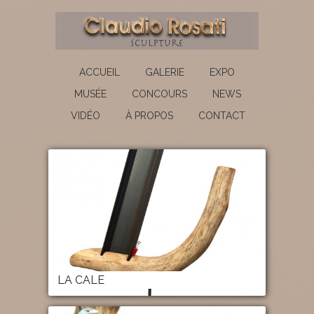
ACCUEIL
GALERIE
EXPO
MUSÉE
CONCOURS
NEWS
VIDÉO
À PROPOS
CONTACT
LA CALE