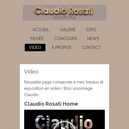
ACCUEIL
GALERIE
EXPO
MUSÉE
CONCOURS
NEWS
VIDÉO
À PROPOS
CONTACT
Vidéo
Nouvelle page consacrée à mes travaux et
exposition en vidéo ! Bon visionnage
Claudio.
Claudio Rosati Home
Lecteur
vidéo