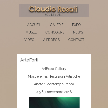
ACCUEIL
GALERIE
EXPO
MUSÉE
CONCOURS
NEWS
VIDÉO
À PROPOS
CONTACT
ArteForlì
ArtExpo Gallery
Mostre e manifestazioni Artistiche
Arteforli contempo Ranea
4.5.6.7 novembre 2016