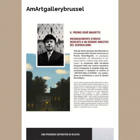
AmArtgallerybrussel