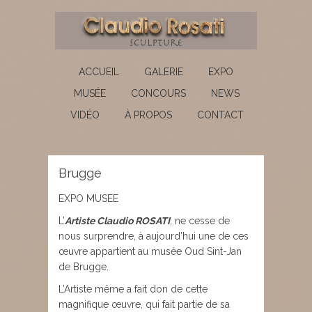
ACCUEIL
GALERIE
EXPO
MUSÉE
CONCOURS
NEWS
VIDÉO
À PROPOS
CONTACT
Brugge
EXPO MUSEE
L’
Artiste Claudio ROSATI
, ne cesse de
nous surprendre, à aujourd’hui une de ces
œuvre appartient au musée Oud Sint-Jan
de Brugge.
L’Artiste même a fait don de cette
magnifique œuvre, qui fait partie de sa