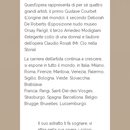
Quest’opera rappresenta di per sé quattro
grandi artisti, il primo Gustave Courbet
(L’origine del mondo), il secondo Deborah
De Robertis (Esposizione nudo museo
Orsay Parigi), il terzo Amedeo Modigliani
(l’elegante collo di una donna) e l’autore
dell’opera Claudio Rosati (Mr. Clo nella
Storia).
La carriera dell’artista continua a crescere,
si espone in tutto il mondo, in Italia: Milano,
Roma, Firenze, Mantova, Venezia, Palermo,
Sigillo, Bologna, Vieste. Slovacchia:
Bratislava.
Francia: Parigi, Saint-Dié-des-Vosges,
Strasburgo. Spagna: Barcellona. Belgio:
Brugge, Bruxelles. Lussemburgo.
Il suo astratto ti fa sognare, vi
attira nella sua opera, i colori,