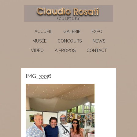
ACCUEIL
GALERIE
EXPO
MUSÉE
CONCOURS
NEWS
VIDÉO
À PROPOS
CONTACT
IMG_3336