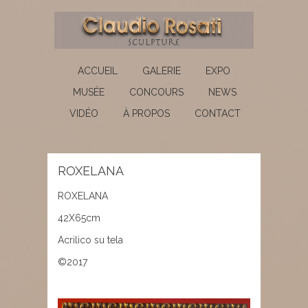
ACCUEIL
GALERIE
EXPO
MUSÉE
CONCOURS
NEWS
VIDÉO
À PROPOS
CONTACT
ROXELANA
ROXELANA
42X65cm
Acrilico su tela
©2017