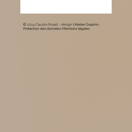
© 2014 Claudio Rosati - design
l'Atelier Graphic
-
Protection des données
-
Mentions légales