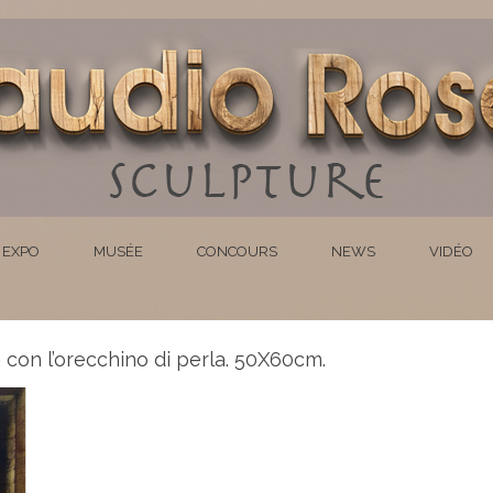
EXPO
MUSÉE
CONCOURS
NEWS
VIDÉO
a con l’orecchino di perla. 50X60cm.