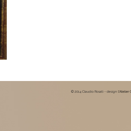
© 2014 Claudio Rosati - design
l'Atelier