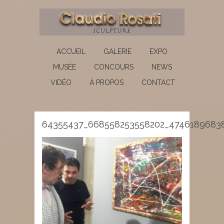
ACCUEIL
GALERIE
EXPO
MUSÉE
CONCOURS
NEWS
VIDÉO
À PROPOS
CONTACT
64355437_668558253558202_4746189683