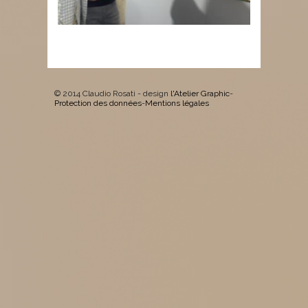
© 2014 Claudio Rosati - design
l'Atelier Graphic
-
Protection des données
-
Mentions légales