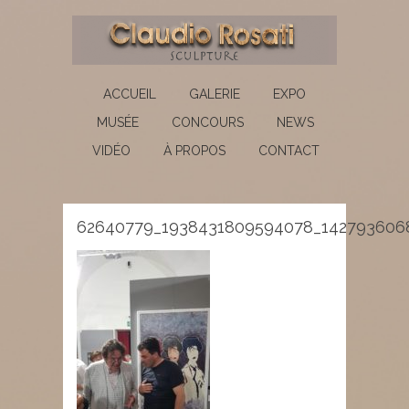
ACCUEIL
GALERIE
EXPO
MUSÉE
CONCOURS
NEWS
VIDÉO
À PROPOS
CONTACT
62640779_1938431809594078_142793606