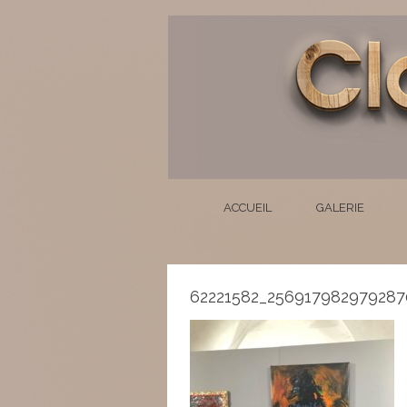
ACCUEIL
GALERIE
62221582_256917982979287