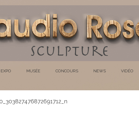
EXPO
MUSÉE
CONCOURS
NEWS
VIDÉO
0_303827476872691712_n