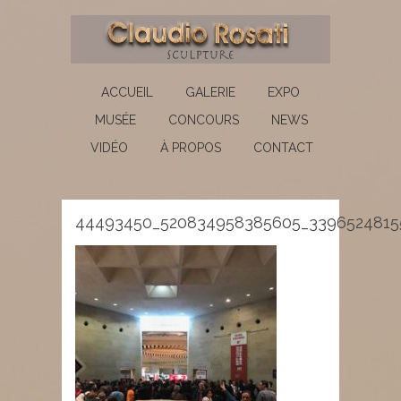
ACCUEIL
GALERIE
EXPO
MUSÉE
CONCOURS
NEWS
VIDÉO
À PROPOS
CONTACT
44493450_520834958385605_3396524815